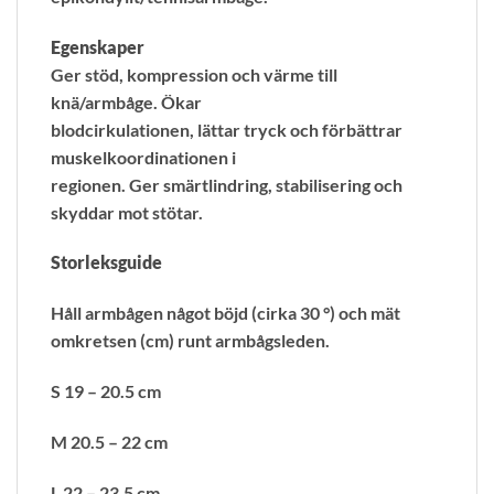
Egenskaper
Ger stöd, kompression och värme till
knä/armbåge. Ökar
blodcirkulationen, lättar tryck och förbättrar
muskelkoordinationen i
regionen. Ger smärtlindring, stabilisering och
skyddar mot stötar.
Storleksguide
Håll armbågen något böjd (cirka 30 °) och mät
omkretsen (cm) runt armbågsleden.
S 19 – 20.5 cm
M 20.5 – 22 cm
L 22 – 23.5 cm