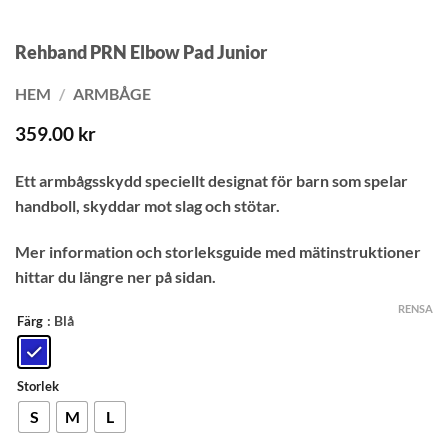
Rehband PRN Elbow Pad Junior
HEM
/
ARMBÅGE
359.00
kr
Ett armbågsskydd speciellt designat för barn som spelar
handboll, skyddar mot slag och stötar.
Mer information och storleksguide med mätinstruktioner
hittar du längre ner på sidan.
RENSA
: Blå
Färg
Storlek
S
M
L