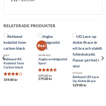
RELATERADE PRODUKTER
Rea!
KNÄ
ARMBÅGE
Rehband RX
Jingba armbågsstöd
Knästöd 5mm
Sport
Carbon black
FOTLED
Betygsatt
199.00
kr
Rehband UD Lace-
Det
Det
179.00
kr
4.58
av 5
Betygsatt
359.00
kr
Up Ankle Brace
ursprungliga
nuvarande
4
av 5
priset
priset
529.00
kr
var:
är:
199.00 kr.
179.00 kr.