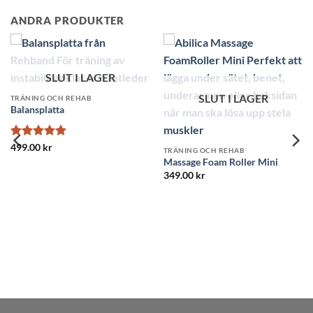
ANDRA PRODUKTER
SLUT I LAGER
SLUT I LAGER
TRÄNING OCH REHAB
Balansplatta
Betygsatt
5
499.00
kr
TRÄNING OCH REHAB
av 5
Massage Foam Roller Mini
349.00
kr