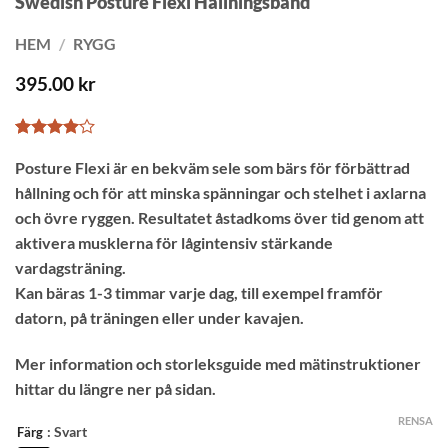
Swedish Posture Flexi Hållningsband
HEM
/
RYGG
395.00
kr
Betygsatt
2
Posture Flexi är en bekväm sele som bärs för förbättrad
4
av 5
baserat
hållning och för att minska spänningar och stelhet i axlarna
på
kundrecensioner
och övre ryggen. Resultatet åstadkoms över tid genom att
aktivera musklerna för lågintensiv stärkande
vardagsträning.
Kan bäras 1-3 timmar varje dag, till exempel framför
datorn, på träningen eller under kavajen.
Mer information och storleksguide med mätinstruktioner
hittar du längre ner på sidan.
RENSA
: Svart
Färg