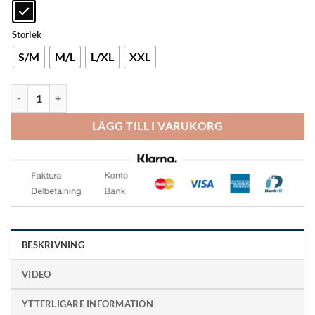
Storlek
S/M
M/L
L/XL
XXL
Swedish Posture Flexi Hållningsband mängd
LÄGG TILL I VARUKORG
BESKRIVNING
VIDEO
YTTERLIGARE INFORMATION