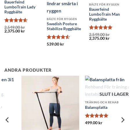
Bauerfeind
BÄLTE FÖR RYGGEN
LumboTrain Lady
Bauerfeind
Ryggbälte
LumboTrain Man
Ryggbälte
BÄLTE FÖR RYGGEN
Swedish Posture
Betygsatt
2,549.00
kr
Stabilize Ryggbälte
Det
Det
2,375.00
kr
4.57
av 5
Betygsatt
5
ursprungliga
nuvarande
2,549.00
kr
Det
Det
priset
priset
2,375.00
kr
av 5
ursprungliga
nuvarande
var:
är:
Betygsatt
539.00
kr
priset
priset
2,549.00 kr.
2,375.00 kr.
4.5
av 5
var:
är:
2,549.00 kr.
2,375.00 kr
ANDRA PRODUKTER
SLUT I LAGER
TRÄNING OCH REHAB
Balansplatta
Betygsatt
5
499.00
kr
av 5