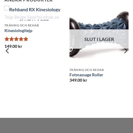
SLUT I LAGER
S
TRÄNING OCH REHAB
TRÄNING 
Swedish Posture Trainer
Balanspla
SLUT I LAGER
399.00
kr
Betygsat
499.00
k
av 5
 OCH REHAB
age Roller
kr