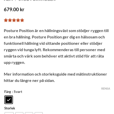
679.00
kr
Betygsatt
13
Posture Position är en hållningsväst som stödjer ryggen till
4.85
av 5
baserat på
en bra hållning. Posture Position ger dig en hälsosam och
kundrecensioner
funktionell hållning vid sittande positioner eller stödjer
ryggen vid tunga lyft. Rekommenderas till personer med
smärta och värk som behöver ett aktivt stöd för att räta
upp ryggen.
Mer information och storleksguide med mätinstruktioner
hittar du längre ner på sidan.
RENSA
: Svart
Färg
Storlek