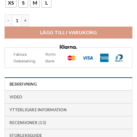
XS
S
M
L
Swedish Posture Position Hållningsväst mängd
LÄGG TILL I VARUKORG
BESKRIVNING
VIDEO
YTTERLIGARE INFORMATION
RECENSIONER (13)
STORLEKSGUIDE