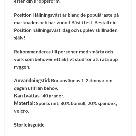
efter din kroppsform.
Position Hållningsväst är bland de populäraste på
marknaden och har vunnit Bäst i test. Beställ din
Position hållningsväst idag och upplev skillnaden
själv!
Rekommenderas till personer med smärta och
värk som behöver ett aktivt stöd för att räta upp
ryggen.
Användningstid:
Bör användas 1-2 timmar om
dagen utifrån behov.
Kan tvättas
i 40 grader.
Material:
Sports net, 80% bomull, 20% spandex,
velcro.
Storleksguide