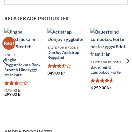
RELATERADE PRODUKTER
Rea!
BÄLTE FÖR RYGGEN
DonJoy Actistrap
JINGBA
Ryggstöd
Jingba
BÄLTE FÖR RYGGEN
Ryggsträckare Back
Bauerfeind
Stretch Ländryggs
LumboLoc Forte
Betygsatt
849.00
kr
sträckare
3.5
av
5
Betygsatt
4,259.00
kr
Betygsatt
379.00
kr
4.5
av 5
Det
Det
299.00
kr
3
av 5
ursprungliga
nuvarande
priset
priset
var:
är:
379.00 kr.
299.00 kr.
ANDRA PRODUKTER