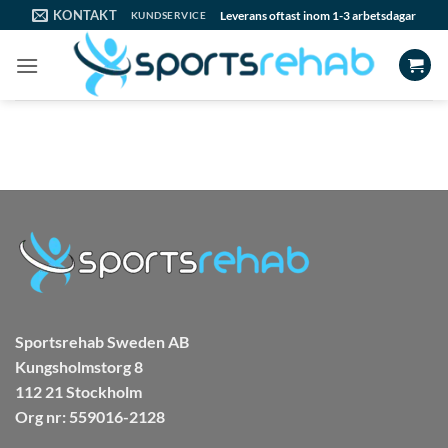
Skip
KONTAKT
Leverans oftast inom 1-3 arbetsdagar
KUNDSERVICE
to
content
Sportsrehab Sweden AB
Kungsholmstorg 8
112 21 Stockholm
Org nr: 559016-2128