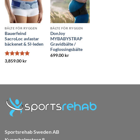
BÄLTE FÖR RYGGEN
BÄLTE FÖR RYGGEN
Bauerfeind
DonJoy
SacroLoc avlastar
MYBABYSTRAP
bäckenet & SI-leden
Gravidbälte /
Foglossingsbälte
699.00
kr
Betygsatt
5
3,859.00
kr
av 5
Sportsrehab Sweden AB
Kungsholmstorg 8