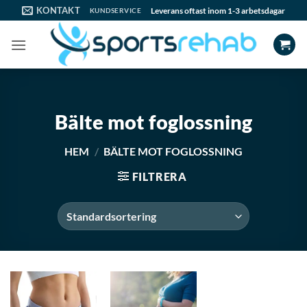
Skip
KONTAKT
Leverans oftast inom 1-3 arbetsdagar
KUNDSERVICE
to
content
Bälte mot foglossning
HEM
/
BÄLTE MOT FOGLOSSNING
FILTRERA