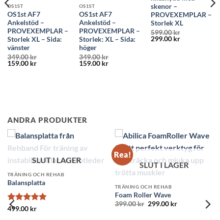
skenor –
OS1ST
OS1ST
OS1st AF7
OS1st AF7
PROVEXEMPLAR –
Ankelstöd –
Ankelstöd –
Storlek XL
PROVEXEMPLAR –
PROVEXEMPLAR –
599.00
kr
Det
Det
299.00
kr
Storlek XL – Sida:
Storlek: XL – Sida:
ursprungliga
nuvarande
vänster
höger
priset
priset
349.00
kr
349.00
kr
var:
är:
Det
Det
Det
Det
159.00
kr
159.00
kr
599.00 kr.
299.00 kr.
ursprungliga
nuvarande
ursprungliga
nuvarande
e
priset
priset
priset
priset
var:
är:
var:
är:
349.00 kr.
159.00 kr.
349.00 kr.
159.00 kr.
r.
ANDRA PRODUKTER
Rea!
R
SLUT I LAGER
SLUT I LAGER
TRÄNING OCH REHAB
Swedish Posture Trainer
TRÄNING OCH REHAB
399.00
kr
Foam Roller Wave
Det
Det
399.00
kr
299.00
kr
ursprungliga
nuvarande
priset
priset