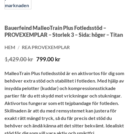
Bauerfeind MalleoTrain Plus Fotledsstöd –
PROVEXEMPLAR – Storlek 3 – Sida: höger – Titan
HEM
/
REA PROVEXEMPLAR
Det
Det
1,429.00
kr
799.00
kr
ursprungliga
nuvarande
priset
priset
MalleoTrain Plus fotledsstöd är en aktivortos för dig som
var:
är:
behöver extra stöd och stabilitet i fotleden. Med hjälp av
1,429.00 kr.
799.00 kr.
insydda pelotter (kuddar) och kompressionsstickade
partier får du ett skydd mot vrickningar och stukningar.
Aktivortos fungerar som ett tejpbandage för fotleden.
Skillnaden är att du med remsystemet kan justera för
exakt rätt mängd tryck, så du får precis det stöd du
behöver och ändå känna att det sitter bekvämt. Idealiskt
stöd för dig som vill vara aktiv och smärtfri.