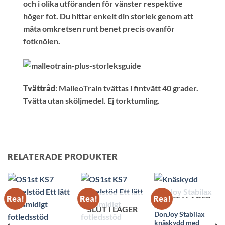
och i olika utföranden för vänster respektive
höger fot. Du hittar enkelt din storlek genom att
mäta omkretsen runt benet precis ovanför
fotknölen.
Tvättråd
: MalleoTrain tvättas i fintvätt 40 grader.
Tvätta utan sköljmedel. Ej torktumling.
RELATERADE PRODUKTER
Rea!
Rea!
Rea!
SLUT I LAGER
REA
SLUT I LAGER
DonJoy Stabilax
knäskydd med