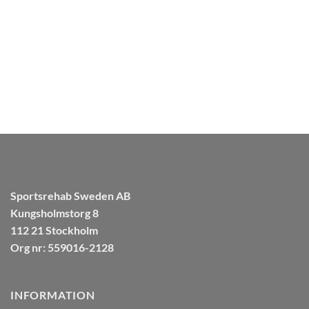
var:
är:
399.00 kr.
299.00 kr.
Sportsrehab Sweden AB
Kungsholmstorg 8
112 21 Stockholm
Org nr: 559016-2128
INFORMATION