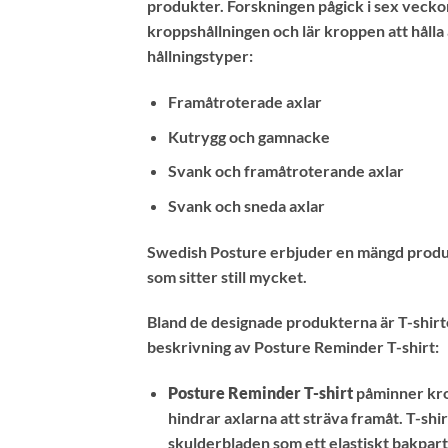
produkter. Forskningen pågick i sex veckor
kroppshållningen och lär kroppen att hålla 
hållningstyper:
Framåtroterade axlar
Kutrygg och gamnacke
Svank och framåtroterande axlar
Svank och sneda axlar
Swedish Posture erbjuder en mängd produkte
som sitter still mycket.
Bland de designade produkterna är T-shirte
beskrivning av Posture Reminder T-shirt:
Posture Reminder T-shirt
påminner krop
hindrar axlarna att sträva framåt. T-shi
skulderbladen som ett elastiskt bakpart