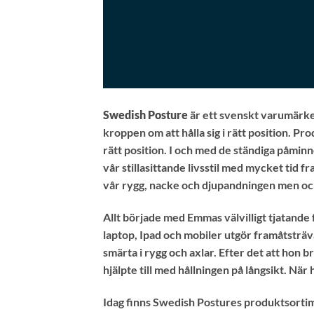
Swedish Posture
är ett svenskt varumärk
kroppen om att hålla sig i rätt position. P
rätt position. I och med de ständiga påminn
vår stillasittande livsstil med mycket tid 
vår rygg, nacke och djupandningen men ock
Allt började med Emmas välvilligt tjatand
laptop, Ipad och mobiler utgör framåtsträv
smärta i rygg och axlar. Efter det att ho
hjälpte till med hållningen på långsikt. Nä
Idag finns Swedish Postures produktsortime