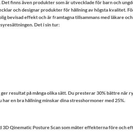
. Det finns även produkter som är utvecklade för barn och ungdom
cklar och designar produkter för hållning av högsta kvalitet. Fö
ig bevisad effekt och är framtagna tillsammans med läkare och
yresättningen. Det i sin tur:
gg ger resultat på många olika sätt. Du presterar 30% bättre när
du har en bra hållning minskar dina stresshormoner med 25%.
d 3D Qinematic Posture Scan som mäter effekterna före och ef