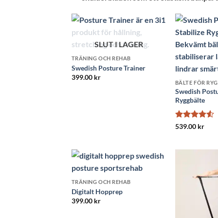
SLUT I LAGER
TRÄNING OCH REHAB
Swedish Posture Trainer
399.00
kr
BÄLTE FÖR RY
Swedish Postu
Ryggbälte
Betygsatt
539.00
kr
4.5
av 5
TRÄNING OCH REHAB
Digitalt Hopprep
399.00
kr