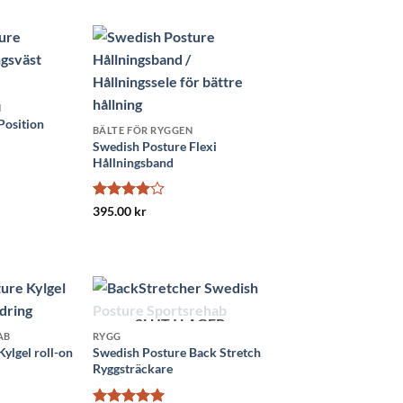
N
Position
BÄLTE FÖR RYGGEN
Swedish Posture Flexi
Hållningsband
Betygsatt
395.00
kr
4
av 5
SLUT I LAGER
AB
RYGG
ylgel roll-on
Swedish Posture Back Stretch
Ryggsträckare