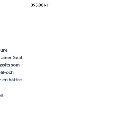
Betygsatt
5
395.00
kr
av 5
AB