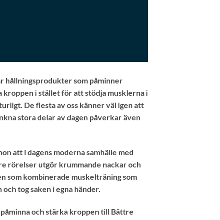
nar hållningsprodukter som påminner
kroppen i stället för att stödja musklerna i
rligt. De flesta av oss känner väl igen att
sjunkna stora delar av dagen påverkar även
 hon att i dagens moderna samhälle med
indre rörelser utgör krummande nackar och
naden som kombinerade muskelträning som
n och tog saken i egna händer.
 påminna och stärka kroppen till Bättre