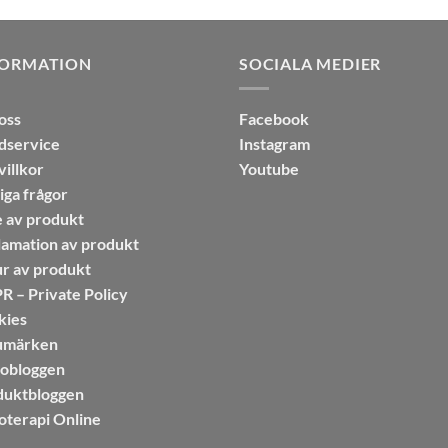
FORMATION
SOCIALA MEDIER
oss
Facebook
dservice
Instagram
illkor
Youtube
iga frågor
 av produkt
amation av produkt
r av produkt
 – Private Policy
kies
umärken
sobloggen
duktbloggen
oterapi Online