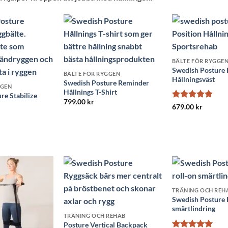
BÄLTE FÖR RYGGE
Swedish Posture 
BÄLTE FÖR RYGGEN
Hållningsväst
Swedish Posture Reminder
GGEN
Hållnings T-Shirt
re Stabilize
799.00
kr
Betygsatt
679.00
kr
4.85
av 5
TRÄNING OCH REH
Swedish Posture K
smärtlindring
TRÄNING OCH REHAB
Posture Vertical Backpack