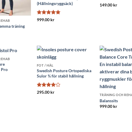
(Hållningsryggsäck)
Betygsatt
5
149.00
kr
av 5
Betygsatt
5
999.00
kr
REHAB
av 5
emma träning
REHAB
ure
FOT / HÄL
 Pro
Swedish Posture Ortopediska
Sulor ¾ för stabil hållning
Betygsatt
295.00
kr
TRÄNING OCH REH
4
av 5
Balanssits
999.00
kr