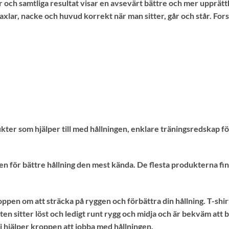
 och samtliga resultat visar en avsevärt bättre och mer upprätt
axlar, nacke och huvud korrekt när man sitter, går och står. Fors
r som hjälper till med hållningen, enklare träningsredskap för
n för bättre hållning den mest kända. De flesta produkterna fin
pen om att sträcka på ryggen och förbättra din hållning. T-shirte
rten sitter löst och ledigt runt rygg och midja och är bekväm att 
i hjälper kroppen att jobba med hållningen.