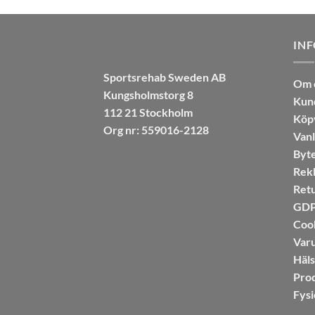
IN
Sportsrehab Sweden AB
Om 
Kungsholmstorg 8
Kun
112 21 Stockholm
Köpv
Org nr: 559016-2128
Vanl
Byte
Rekl
Retu
GDPR
Coo
Var
Häl
Pro
Fysi