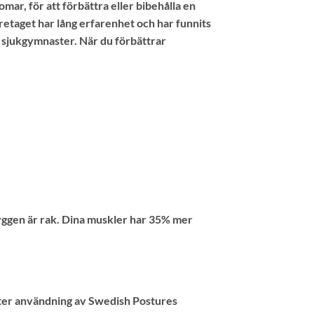
ar, för att förbättra eller bibehålla en
retaget har lång erfarenhet och har funnits
 sjukgymnaster. När du förbättrar
 ryggen är rak. Dina muskler har 35% mer
ter användning av Swedish Postures