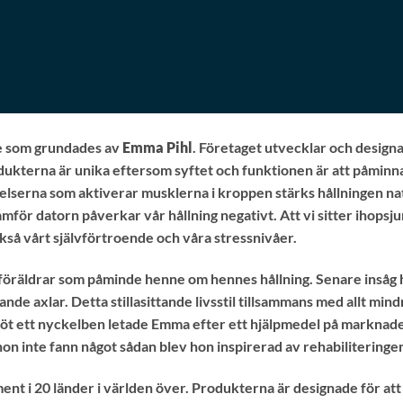
e som grundades av
Emma Pihl
. Företaget utvecklar och desig
rodukterna är unika eftersom syftet och funktionen är att påminna 
elserna som aktiverar musklerna i kroppen stärks hållningen natu
framför datorn påverkar vår hållning negativt. Att vi sitter ihop
så vårt självförtroende och våra stressnivåer.
e föräldrar som påminde henne om hennes hållning. Senare insåg
ande axlar. Detta stillasittande livsstil tillsammans med allt m
n bröt ett nyckelben letade Emma efter ett hjälpmedel på mark
r hon inte fann något sådan blev hon inspirerad av rehabiliteringe
nt i 20 länder i världen över. Produkterna är designade för att