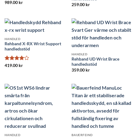
Betygsatt
5
989.00
kr
259.00
kr
av 5
HANDLED
Rehband X-RX Wrist Support
handledsstöd
HANDLED
Rehband UD Wrist Brace
handledsstöd
Betygsatt
419.00
kr
4
av 5
359.00
kr
HANDLED
BAUERFEIND