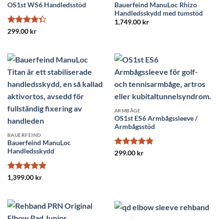
Bauerfeind ManuLoc Rhizo
OS1st WS6 Handledsstöd
Handledsskydd med tumstöd
1,749.00
kr
Betygsatt
299.00
kr
4.33
av 5
ARMBÅGE
OS1st ES6 Armbågssleeve /
Armbågsstöd
BAUERFEIND
Bauerfeind ManuLoc
Handledsskydd
Betygsatt
299.00
kr
4.91
av 5
Betygsatt
5
1,399.00
kr
av 5