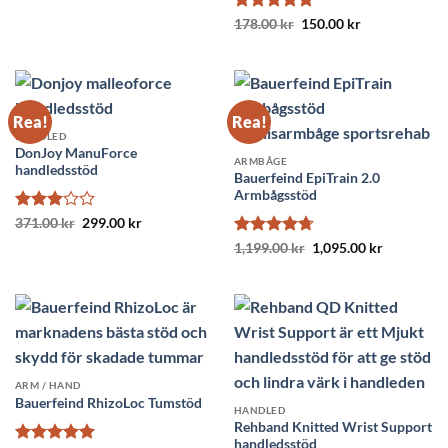
Betygsatt
Det
5
Det
178.00
kr
150.00
kr
ursprungliga
nuvarande
av 5
priset
priset
var:
är:
178.00 kr.
150.00 kr.
Rea!
Rea!
HANDLED
DonJoy ManuForce
ARMBÅGE
handledsstöd
Bauerfeind EpiTrain 2.0
Armbågsstöd
Betygsatt
Det
Det
371.00
kr
299.00
kr
ursprungliga
nuvarande
3
av 5
Betygsatt
Det
Det
priset
priset
1,199.00
kr
1,095.00
kr
ursprungliga
nuvarande
var:
är:
4.71
av 5
priset
priset
371.00 kr.
299.00 kr.
var:
är:
1,199.00 kr.
1,095.00 k
ARM / HAND
Bauerfeind RhizoLoc Tumstöd
HANDLED
Rehband Knitted Wrist Support
handledsstöd