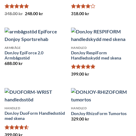
Betygsatt
Det
5
Det
Betygsatt
348.00
kr
248.00
kr
318.00
kr
ursprungliga
nuvarande
av 5
4
av 5
priset
priset
var:
är:
348.00 kr.
248.00 kr.
ARMBÅGE
HANDLED
DonJoy EpiForce 2.0
DonJoy RespiForm
Armbågsstöd
Handledsskydd med skena
688.00
kr
Betygsatt
5
399.00
kr
av 5
HANDLED
HANDLED
DonJoy DuoForm Handledsstöd
DonJoy RhizoForm Tumortos
med skena
329.00
kr
Betygsatt
399.00
kr