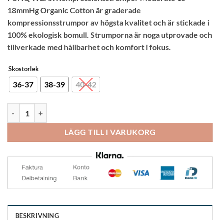
baserat på
18mmHg Organic Cotton är graderade
kundrecension
kompressionsstrumpor av högsta kvalitet och är stickade i
100% ekologisk bomull. Strumporna är noga utprovade och
tillverkade med hållbarhet och komfort i fokus.
Skostorlek
36-37
38-39
40-42
Funq Wear Stödstrumpor Bomull Vit Dam 15-18mmHg mängd
LÄGG TILL I VARUKORG
BESKRIVNING