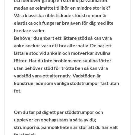
och behöver gå upp en storlek på vadmåttet
medan ankelmåttet tillhör en mindre storlek?
Våra klassiska ribbstickade stödstrumpor är
elastiska och fungerar bra även för dig med lite
bredare vader.
Behöver du enbart ett lättare stöd så kan våra
ankelsockor vara ett bra alternativ. De har ett
lättare stöd vid ankeln och motverkar svullna
fötter. Har du inte problem med svullna fötter
utan behöver stöd för trötta ben så kan våra
vadstöd vara ett alternativ. Vadstöden är
konstruerade som vanliga stödstrumpor fast utan
fot.
Om du tar på dig ett par stödstrumpor och
upplever en obehagskänsla så ta av dig
strumporna. Sannolikheten är stor att du har valt
fel storlek.