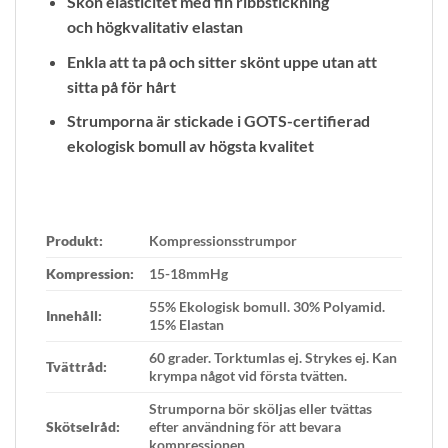
Skön elasticitet med fin ribbstickning
och högkvalitativ elastan
Enkla att ta på och sitter skönt uppe utan att
sitta på för hårt
Strumporna är stickade i GOTS-certifierad
ekologisk bomull av högsta kvalitet
Produkt:
Kompressionsstrumpor
Kompression:
15-18mmHg
55% Ekologisk bomull. 30% Polyamid.
Innehåll:
15% Elastan
60 grader. Torktumlas ej. Strykes ej. Kan
Tvättråd:
krympa något vid första tvätten.
Strumporna bör sköljas eller tvättas
Skötselråd:
efter användning för att bevara
kompressionen.