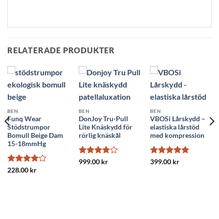
RELATERADE PRODUKTER
BEN
BEN
BEN
Funq Wear
DonJoy Tru-Pull
VBOSi Lårskydd –
Stödstrumpor
Lite Knäskydd för
elastiska lårstöd
Bomull Beige Dam
rörlig knäskål
med kompression
15-18mmHg
Betygsatt
Betygsatt
5
999.00
kr
399.00
kr
3.8
av 5
av 5
Betygsatt
228.00
kr
4
av 5