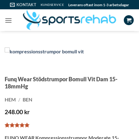
Skip
KONTAKT
Leverans oftast inom 1-3 arbetsdagar
KUNDSERVICE
to
content
Funq Wear Stödstrumpor Bomull Vit Dam 15-
18mmHg
HEM
/
BEN
248.00
kr
Betygsatt
1
5
FUNQ WEAR Kompressionsstrumpor Moderate 15-
av 5