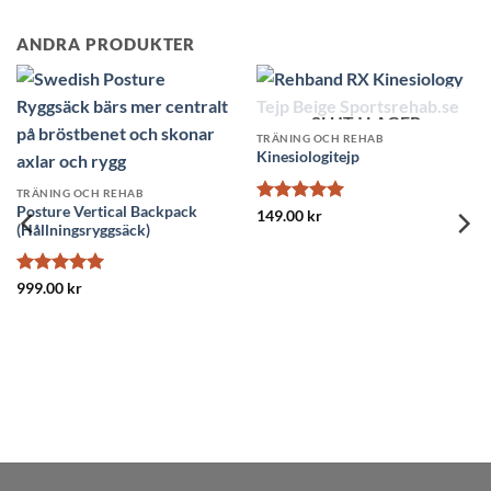
ANDRA PRODUKTER
ER
SLUT I LAGE
TRÄNING OCH REHAB
TRÄNING OCH REHAB
Balanssits
Fotmassage Roller
999.00
kr
349.00
kr