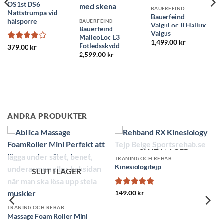
OS1st DS6
BAUERFEIND
Nattstrumpa vid
Bauerfeind
hälsporre
BAUERFEIND
ValguLoc II Hallux
Bauerfeind
Valgus
MalleoLoc L3
1,499.00
kr
Fotledsskydd
Betygsatt
379.00
kr
4
av 5
2,599.00
kr
ANDRA PRODUKTER
SLUT I LAGER
TRÄNING OCH REHAB
Kinesiologitejp
SLUT I LAGER
Betygsatt
5
149.00
kr
av 5