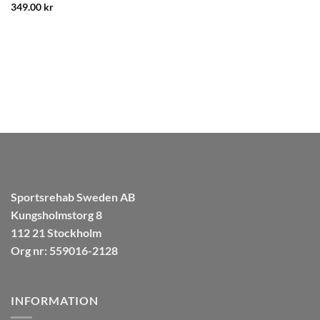
TRÄNING OCH REHAB
Swedish Posture Trainer
399.00
kr
Sportsrehab Sweden AB
Kungsholmstorg 8
112 21 Stockholm
Org nr: 559016-2128
INFORMATION