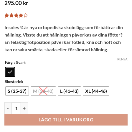
295.00
kr
Betygsatt
2
Insoles ¾ är nya ortopediska skoinlägg som förbättrar din
4
av 5
baserat
hållning. Visste du att hållningen påverkas av dina fötter?
på
kundrecensioner
En felaktig fotposition påverkar fotled, knä och höft och
kan orsaka smärta, skada eller försämrad hållning.
RENSA
: Svart
Färg
Skostorlek
S (35-37)
M (38-40)
L (41-43)
XL (44-46)
Swedish Posture Ortopediska Sulor ¾ för stabil hållning mängd
LÄGG TILL I VARUKORG