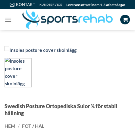
Skip
KONTAKT
Leverans oftast inom 1-3 arbetsdagar
KUNDSERVICE
to
content
Swedish Posture Ortopediska Sulor ¾ för stabil
hållning
HEM
/
FOT / HÄL