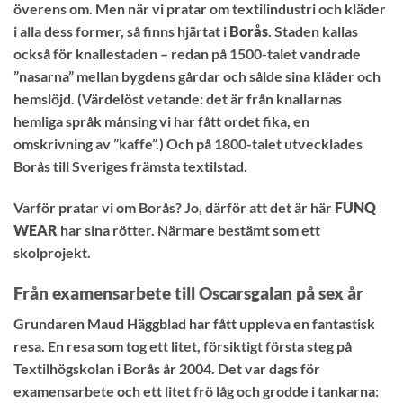
överens om. Men när vi pratar om textilindustri och kläder
i alla dess former, så finns hjärtat i
Borås
. Staden kallas
också för knallestaden – redan på 1500-talet vandrade
”nasarna” mellan bygdens gårdar och sålde sina kläder och
hemslöjd. (Värdelöst vetande: det är från knallarnas
hemliga språk månsing vi har fått ordet fika, en
omskrivning av ”kaffe”.) Och på 1800-talet utvecklades
Borås till Sveriges främsta textilstad.
Varför pratar vi om Borås? Jo, därför att det är här
FUNQ
WEAR
har sina rötter. Närmare bestämt som ett
skolprojekt.
Från examensarbete till Oscarsgalan på sex år
Grundaren Maud Häggblad har fått uppleva en fantastisk
resa. En resa som tog ett litet, försiktigt första steg på
Textilhögskolan i Borås år 2004. Det var dags för
examensarbete och ett litet frö låg och grodde i tankarna: