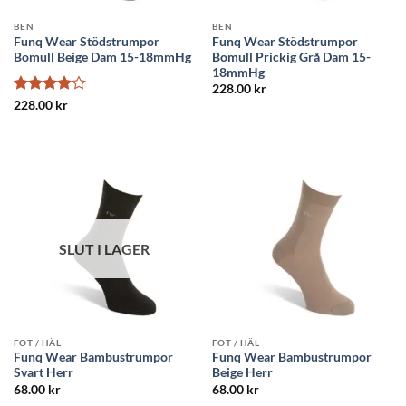
BEN
BEN
Funq Wear Stödstrumpor
Funq Wear Stödstrumpor
Bomull Beige Dam 15-18mmHg
Bomull Prickig Grå Dam 15-
18mmHg
228.00
kr
Betygsatt
228.00
kr
4
av 5
SLUT I LAGER
FOT / HÄL
FOT / HÄL
Funq Wear Bambustrumpor
Funq Wear Bambustrumpor
Svart Herr
Beige Herr
68.00
kr
68.00
kr