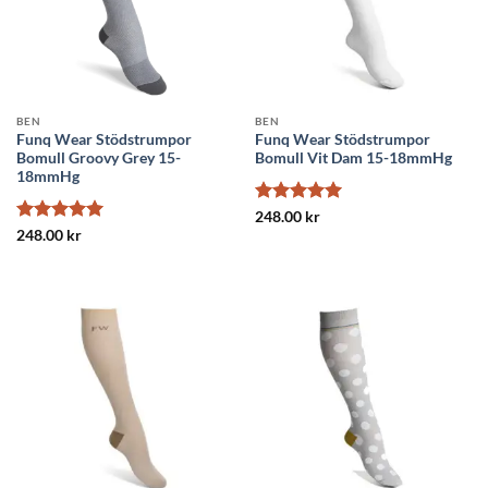
BEN
BEN
Funq Wear Stödstrumpor
Funq Wear Stödstrumpor
Bomull Groovy Grey 15-
Bomull Vit Dam 15-18mmHg
18mmHg
Betygsatt
5
248.00
kr
av 5
Betygsatt
5
248.00
kr
av 5