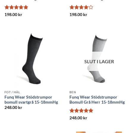
Betygsatt
Betygsatt
198.00
kr
198.00
kr
4.83
av 5
4
av 5
SLUT I LAGER
FOT / HÄL
BEN
Funq Wear Stödstrumpor
Funq Wear Stödstrumpor
bomull svartgrå 15-18mmHg
Bomull Grå Herr 15-18mmHg
248.00
kr
Betygsatt
5
248.00
kr
av 5