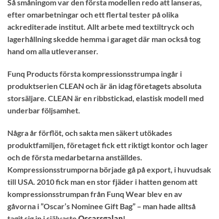
Så småningom var den första modellen redo att lanseras,
efter omarbetningar och ett flertal tester på olika
ackrediterade institut. Allt arbete med textiltryck och
lagerhållning skedde hemma i garaget där man också tog
hand om alla utleveranser.
Funq Products första kompressionsstrumpa ingår i
produktserien CLEAN och är än idag företagets absoluta
storsäljare. CLEAN är en ribbstickad, elastisk modell med
underbar följsamhet.
Några år förflöt, och sakta men säkert utökades
produktfamiljen, företaget fick ett riktigt kontor och lager
och de första medarbetarna anställdes.
Kompressionsstrumporna började gå på export, i huvudsak
till USA. 2010 fick man en stor fjäder i hatten genom att
kompressionsstrumpan från Funq Wear blev en av
gåvorna i ”Oscar’s Nominee Gift Bag” – man hade alltså
tagit sig in i självaste
Oscarsgalan
!