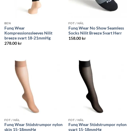
BEN
FOT / HÄL
Funq Wear
Funq Wear No Show Seamless
Kompressionssleeves Nilit
Socks Nilit Breeze Svart Herr
breeze svart 18-21mmHg
158.00
kr
278.00
kr
FOT / HÄL
FOT / HÄL
Funq Wear Stödstrumpor nylon
Funq Wear Stödstrumpor nylon
skin 15-18mmHg
svart 15-18mmHg