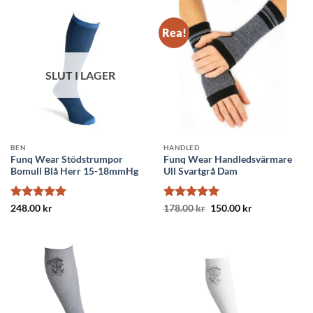
Rea!
SLUT I LAGER
BEN
HANDLED
Funq Wear Stödstrumpor
Funq Wear Handledsvärmare
Bomull Blå Herr 15-18mmHg
Ull Svartgrå Dam
Betygsatt
5
Betygsatt
Det
5
Det
248.00
kr
178.00
kr
150.00
kr
ursprungliga
nuvarande
av 5
av 5
priset
priset
var:
är:
178.00 kr.
150.00 kr.