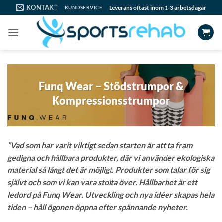
Skip
KONTAKT
Leverans oftast inom 1-3 arbetsdagar
KUNDSERVICE
to
content
Funq Wear – Stödstrumpor &
Kompressionsstrumpor
”Vad som har varit viktigt sedan starten är att ta fram
gedigna och hållbara produkter, där vi använder ekologiska
material så långt det är möjligt. Produkter som talar för sig
självt och som vi kan vara stolta över. Hållbarhet är ett
ledord på Funq Wear. Utveckling och nya idéer skapas hela
tiden – håll ögonen öppna efter spännande nyheter.