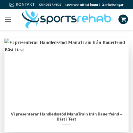
Skip
KONTAKT
Leverans oftast inom 1-3 arbetsdagar
KUNDSERVICE
to
content
Vi presenterar Handledsstöd ManuTrain från Bauerfeind –
Bäst i Test