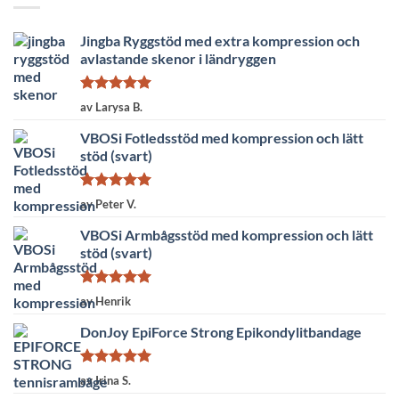
Jingba Ryggstöd med extra kompression och
avlastande skenor i ländryggen
Betygsatt
5
av Larysa B.
av 5
VBOSi Fotledsstöd med kompression och lätt
stöd (svart)
Betygsatt
5
av Peter V.
av 5
VBOSi Armbågsstöd med kompression och lätt
stöd (svart)
Betygsatt
5
av Henrik
av 5
DonJoy EpiForce Strong Epikondylitbandage
Betygsatt
5
av Irina S.
av 5