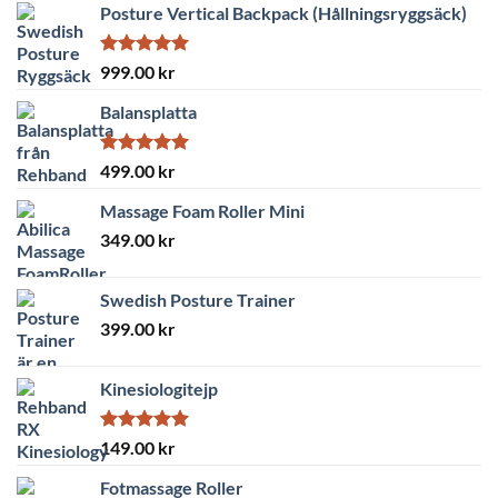
Posture Vertical Backpack (Hållningsryggsäck)
Betygsatt
999.00
kr
5.00
av 5
Balansplatta
Betygsatt
499.00
kr
5.00
av 5
Massage Foam Roller Mini
349.00
kr
Swedish Posture Trainer
399.00
kr
Kinesiologitejp
Betygsatt
149.00
kr
5.00
av 5
Fotmassage Roller