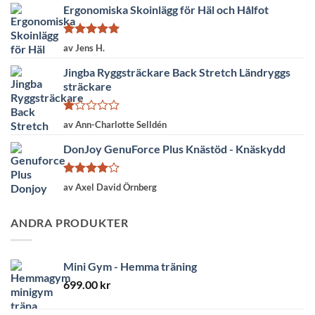
Ergonomiska Skoinlägg för Häl och Hålfot
Betygsatt
5
av Jens H.
av 5
Jingba Ryggsträckare Back Stretch Ländryggs
sträckare
Betygsatt
av Ann-Charlotte Selldén
1
av
DonJoy GenuForce Plus Knästöd - Knäskydd
5
Betygsatt
av Axel David Örnberg
4
av 5
ANDRA PRODUKTER
Mini Gym - Hemma träning
699.00
kr