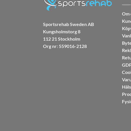
Om 
Kun
Sportsrehab Sweden AB
Köpv
Kungsholmstorg 8
Vanl
112 21 Stockholm
Byte
Org nr: 559016-2128
Rekl
Retu
GDPR
Coo
Var
Häl
Pro
Fysi