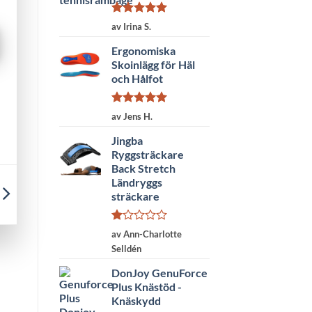
Betygsatt
5
av Irina S.
av 5
Ergonomiska
Skoinlägg för Häl
och Hålfot
Betygsatt
5
av Jens H.
av 5
Jingba
Ryggsträckare
Back Stretch
Ländryggs
sträckare
Betygsatt
av Ann-Charlotte
1
Selldén
av
5
DonJoy GenuForce
Plus Knästöd -
Knäskydd