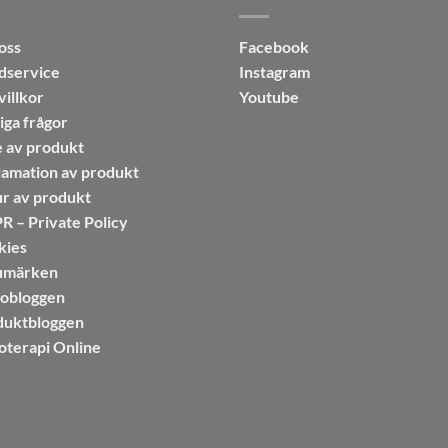
oss
Facebook
dservice
Instagram
illkor
Youtube
iga frågor
 av produkt
amation av produkt
r av produkt
 – Private Policy
kies
umärken
sobloggen
duktbloggen
oterapi Online