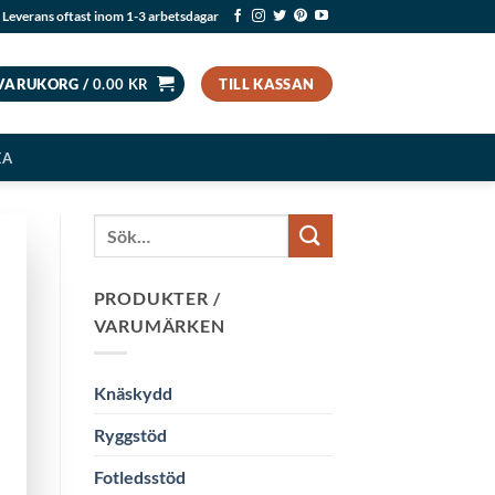
Leverans oftast inom 1-3 arbetsdagar
VARUKORG /
0.00
KR
TILL KASSAN
EA
PRODUKTER /
VARUMÄRKEN
Knäskydd
Ryggstöd
Fotledsstöd