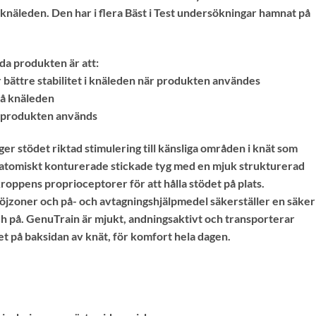
r knäleden. Den har i flera Bäst i Test undersökningar hamnat på
da produkten är att:
 bättre stabilitet i knäleden när produkten användes
på knäleden
r produkten används
r stödet riktad stimulering till känsliga områden i knät som
natomiskt konturerade stickade tyg med en mjuk strukturerad
roppens proprioceptorer för att hålla stödet på plats.
öjzoner och på- och avtagningshjälpmedel säkerställer en säker
och på. GenuTrain är mjukt, andningsaktivt och transporterar
det på baksidan av knät, för komfort hela dagen.