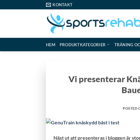
Skip
KONTAKT
to
content
HEM
PRODUKTKATEGORIER
TRÄNING O
Vi presenterar Kn
Baue
POSTED 
Näst ut att presenteras i bloggen är s