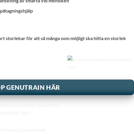
minskning av smärta vid menisken
påtagningshjälp
rt storlekar för att så många som möjligt ska hitta en storlek
P GENUTRAIN HÄR