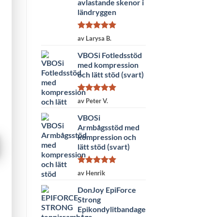
avlastande skenor i
ländryggen
Betygsatt
5
av Larysa B.
av 5
VBOSi Fotledsstöd
med kompression
och lätt stöd (svart)
Betygsatt
5
av Peter V.
av 5
VBOSi
Armbågsstöd med
kompression och
lätt stöd (svart)
Betygsatt
5
av Henrik
av 5
DonJoy EpiForce
Strong
Epikondylitbandage