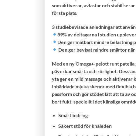
som aktiverar, avlastar och stabilisera
första plats.
3 studiebevisade anledningar att använ
89% av deltagarna i studien upplever
Den ger mätbart mindre belastning 
Den ger bevisat mindre smärtor nä
Med en ny Omega+-pelott runt patella ge
påverkar smärta och rörlighet. Dess a
yta ger en mild massage och aktiverar k
Inbäddade mjuka skenor med flexibla b
passform och gör stödet lätt att ta av 
bort fukt, speciellt i det känsliga områ
Smärtlindring
Säkert stöd för knäleden