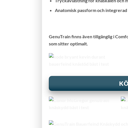
Tryckavlastning för knäskålen och 
Anatomisk passform och integrerad 
GenuTrain finns även tillgänglig i Comfo
som sitter optimalt.
KÖ