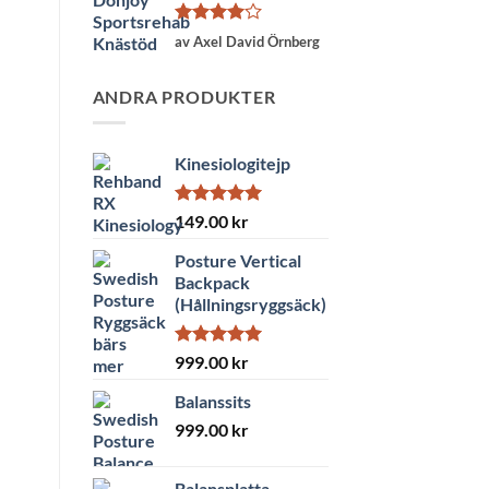
Betygsatt
av Axel David Örnberg
4
av 5
ANDRA PRODUKTER
Kinesiologitejp
Betygsatt
149.00
kr
5.00
av 5
Posture Vertical
Backpack
(Hållningsryggsäck)
Betygsatt
999.00
kr
5.00
av 5
Balanssits
999.00
kr
Balansplatta