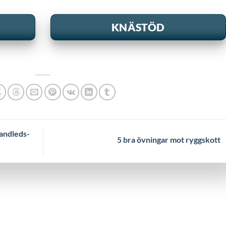
KNÄSTÖD
Handleds­
5 bra övningar mot ryggskott