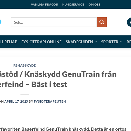
VANLIGA FRÅGOR
KUNDSERVICE
OM OSS
Sök
efter:
CH REHAB
FYSIOTERAPI ONLINE
SKADEGUIDEN
SPORTER
R
REHABSKYDD
ästöd / Knäskydd GenuTrain från
rfeind – Bäst i test
ON
APRIL 17, 2025
BY
FYSIOTERAPEUTEN
torfavoriten Bauerfeind GenuTrain knäskydd. Detta är en ortos