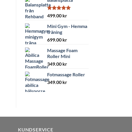
Betygsatt
499.00
kr
5.00
av 5
Mini Gym - Hemma
träning
699.00
kr
Massage Foam
Roller Mini
349.00
kr
Fotmassage Roller
349.00
kr
KUNDSERVICE