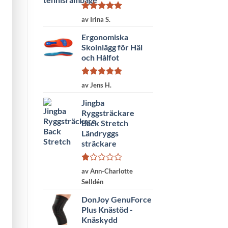
Betygsatt
5
av Irina S.
av 5
Ergonomiska
Skoinlägg för Häl
och Hålfot
Betygsatt
5
av Jens H.
av 5
Jingba
Ryggsträckare
Back Stretch
Ländryggs
sträckare
Betygsatt
av Ann-Charlotte
1
Selldén
av
5
DonJoy GenuForce
Plus Knästöd -
Knäskydd