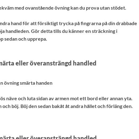
bekväm med ovanstående övning kan du prova utan stödet.
ndra hand för att försiktigt trycka på fingrarna på din drabbade
ja handleden. Gör detta tills du känner en sträckning i
pp sedan och upprepa.
märta eller överansträngd handled
s näve och luta sidan av armen mot ett bord eller annan yta.
och böj. Böj den sedan bakåt åt andra hållet och förläng den.
smärta eller överansträngd handled