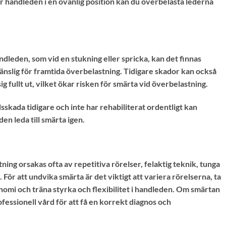
r handleden i en ovanlig position kan du överbelasta lederna
dleden, som vid en stukning eller spricka, kan det finnas
slig för framtida överbelastning. Tidigare skador kan också
g fullt ut, vilket ökar risken för smärta vid överbelastning.
skada tidigare och inte har rehabiliterat ordentligt kan
n leda till smärta igen.
ng orsakas ofta av repetitiva rörelser, felaktig teknik, tunga
. För att undvika smärta är det viktigt att variera rörelserna, ta
omi och träna styrka och flexibilitet i handleden. Om smärtan
fessionell vård för att få en korrekt diagnos och