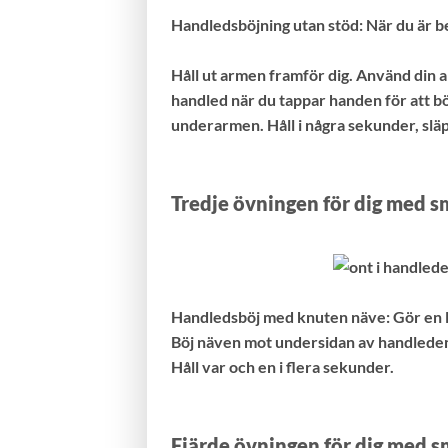
Handledsböjning utan stöd: När du är 
Håll ut armen framför dig. Använd din a
handled när du tappar handen för att bö
underarmen. Håll i några sekunder, slä
Tredje övningen för dig med s
Handledsböj med knuten näve: Gör en lö
Böj näven mot undersidan av handleden 
Håll var och en i flera sekunder.
Fjärde övningen för dig med 