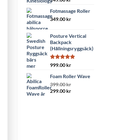
5.00
av 5
Fotmassage Roller
349.00
kr
Posture Vertical
Backpack
(Hållningsryggsäck)
Betygsatt
999.00
kr
5.00
av 5
Foam Roller Wave
399.00
kr
Det
Det
299.00
kr
ursprungliga
nuvarande
priset
priset
var:
är:
399.00 kr.
299.00 kr.