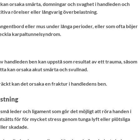
 kan orsaka smärta, domningar och svaghet i handleden och
titiva rörelser eller långvarig överbelastning.
gentbord eller mus under långa perioder, eller som ofta böjer
veckla karpaltunnelsyndrom.
t av handleden ben kan uppstå som resultat av ett trauma, såsom
 Detta kan orsaka akut smärta och svullnad.
träckt kan det orsaka en fraktur i handledens ben.
stning
må leder och ligament som gör det möjligt att röra handen i
tsätts för för mycket stress genom tunga lyft eller plötsliga
ller skadade.