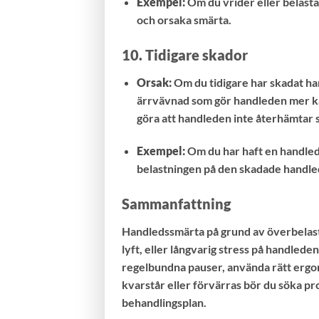
Exempel:
Om du vrider eller belasta
och orsaka smärta.
10.
Tidigare skador
Orsak:
Om du tidigare har skadat han
ärrvävnad som gör handleden mer kän
göra att handleden inte återhämtar si
Exempel:
Om du har haft en handleds
belastningen på den skadade handlede
Sammanfattning
Handledssmärta på grund av överbelastni
lyft, eller långvarig stress på handleden
regelbundna pauser, använda rätt ergon
kvarstår eller förvärras bör du söka pro
behandlingsplan.