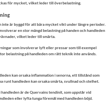
ckas för mycket, vilket leder till överbelastning.
gning
 inte är byggd för att bära mycket vikt under längre perioder.
m involverar en stor mängd belastning på handen och handleden
vnader, vilket leder till smärta.
ningar som involverar lyft eller pressar som till exempel
stor belastning på handleden om rätt teknik inte används.
leden kan orsaka inflammation i senorna, ett tillstånd som
rna runt handleden kan orsaka smärta, svullnad och stelhet.
 i handleden är de Quervains tendinit, som uppstår vid
ndleden eller lyfta tunga föremål med handleden böjd.