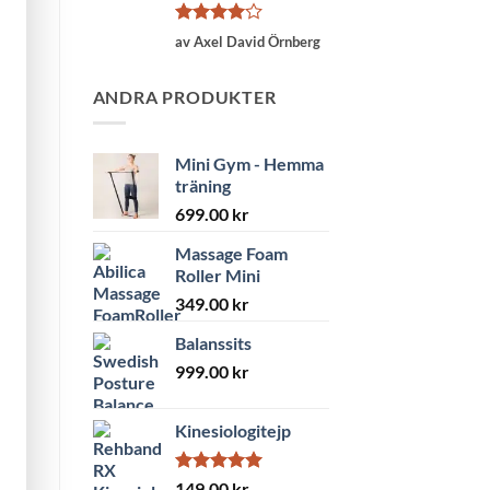
Betygsatt
av Axel David Örnberg
4
av 5
ANDRA PRODUKTER
Mini Gym - Hemma
träning
699.00
kr
Massage Foam
Roller Mini
349.00
kr
Balanssits
999.00
kr
Kinesiologitejp
Betygsatt
149.00
kr