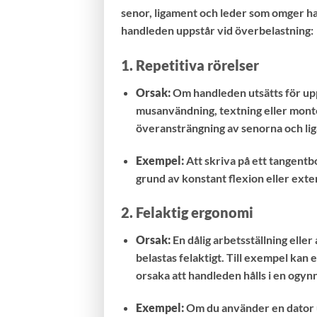
senor, ligament och leder som omger han
handleden uppstår vid överbelastning:
1.
Repetitiva rörelser
Orsak:
Om handleden utsätts för uppr
musanvändning, textning eller monter
överansträngning av senorna och li
Exempel:
Att skriva på ett tangentb
grund av konstant flexion eller ext
2.
Felaktig ergonomi
Orsak:
En dålig arbetsställning elle
belastas felaktigt. Till exempel kan
orsaka att handleden hålls i en ogyn
Exempel:
Om du använder en dator ut