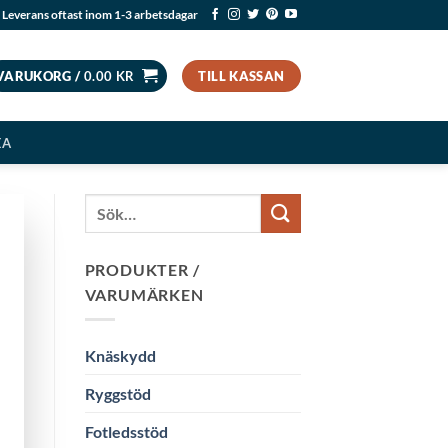
Leverans oftast inom 1-3 arbetsdagar
VARUKORG /
0.00
KR
TILL KASSAN
EA
PRODUKTER /
VARUMÄRKEN
Knäskydd
Ryggstöd
Fotledsstöd