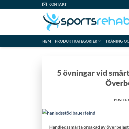
Skip
KONTAKT
to
content
HEM
PRODUKTKATEGORIER
TRÄNING O
5 övningar vid smär
Över­b
POSTED
Handledssmärta orsakad av överbelastn