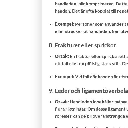
handleden, blir komprimerad. Detta
handen. Det är ofta kopplat till repe
Exempel:
Personer som använder tan
eller sträcker ut handleden, kan ut
8.
Frakturer eller sprickor
Orsak:
En fraktur eller spricka i et
ett fall eller en plötslig stark stöt.
Exempel:
Vid fall där handen är uts
9.
Leder och ligamentöverbela
Orsak:
Handleden innehåller många s
flera riktningar. Om dessa ligament u
rörelser kan de bli överansträngda e