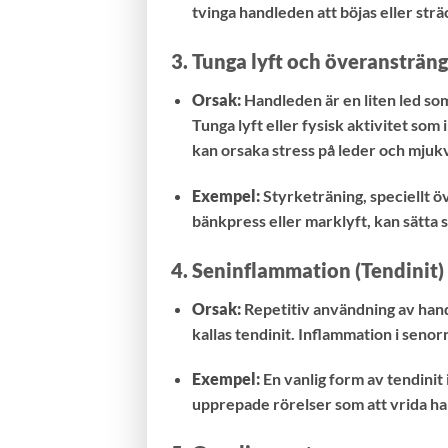
tvinga handleden att böjas eller strä
3.
Tunga lyft och överansträn
Orsak:
Handleden är en liten led som
Tunga lyft eller fysisk aktivitet so
kan orsaka stress på leder och mjukvä
Exempel:
Styrketräning, speciellt öv
bänkpress eller marklyft, kan sätta 
4.
Seninflammation (Tendinit)
Orsak:
Repetitiv användning av hand
kallas tendinit. Inflammation i seno
Exempel:
En vanlig form av tendinit
upprepade rörelser som att vrida ha