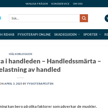
VANLIGA FRÅGOR
KUNDSERVICE
OM OSS
Sök
efter:
CH REHAB
FYSIOTERAPI ONLINE
SKADEGUIDEN
SPORTER
R
HÄLSOBLOGGEN
ta i handleden – Handleds­smärta –
elastning av handled
 ON
APRIL 3, 2025
BY
FYSIOTERAPEUTEN
ing kan bero på olika faktorer som påverkar de muskler,