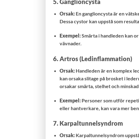
5.
Ganglioncysta
Orsak:
En ganglioncysta är en vätske
Dessa cystor kan uppstå som resultat
Exempel:
Smärta i handleden kan or
vävnader.
6.
Artros (Ledinflammation)
Orsak:
Handleden är en komplex led 
kan orsaka slitage på brosket i leder
orsakar smärta, stelhet och minskad
Exempel:
Personer som utför repetit
eller hantverkare, kan vara mer ben
7.
Karpaltunnelsyndrom
Orsak:
Karpaltunnelsyndrom uppstår