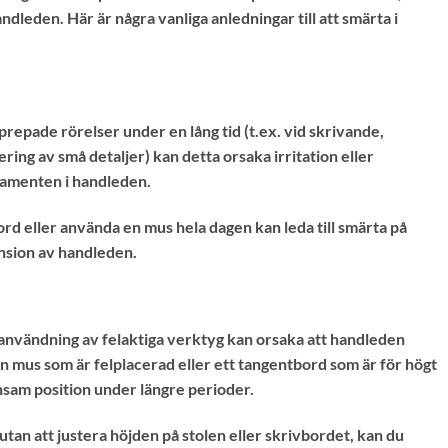
dleden. Här är några vanliga anledningar till att smärta i
epade rörelser under en lång tid (t.ex. vid skrivande,
ing av små detaljer) kan detta orsaka irritation eller
gamenten i handleden.
ord eller använda en mus hela dagen kan leda till smärta på
ension av handleden.
r användning av felaktiga verktyg kan orsaka att handleden
 en mus som är felplacerad eller ett tangentbord som är för högt
nsam position under längre perioder.
an att justera höjden på stolen eller skrivbordet, kan du