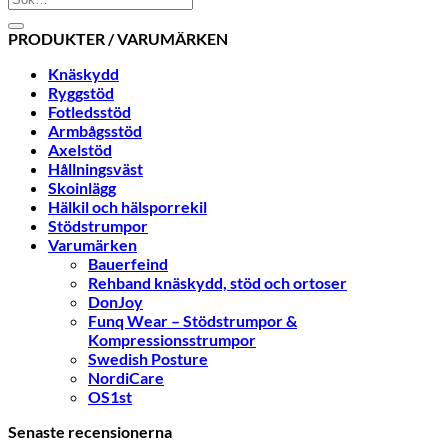
PRODUKTER / VARUMÄRKEN
Knäskydd
Ryggstöd
Fotledsstöd
Armbågsstöd
Axelstöd
Hållningsväst
Skoinlägg
Hälkil och hälsporrekil
Stödstrumpor
Varumärken
Bauerfeind
Rehband knäskydd, stöd och ortoser
DonJoy
Funq Wear – Stödstrumpor &
Kompressionsstrumpor
Swedish Posture
NordiCare
OS1st
Senaste recensionerna