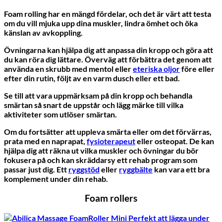
Foam rolling har en mängd fördelar, och det är värt att testa
om du vill mjuka upp dina muskler, lindra ömhet och öka
känslan av avkoppling.
Övningarna kan hjälpa dig att anpassa din kropp och göra att
du kan röra dig lättare. Överväg att förbättra det genom att
använda en skrubb med mentol eller
eteriska oljor
före eller
efter din rutin, följt av en varm dusch eller ett bad.
Se till att vara uppmärksam på din kropp och behandla
smärtan så snart de uppstår och lägg märke till vilka
aktiviteter som utlöser smärtan.
Om du fortsätter att uppleva smärta eller om det förvärras,
prata med en naprapat,
fysioterapeut
eller osteopat. De kan
hjälpa dig att räkna ut vilka muskler och övningar du bör
fokusera på och kan skräddarsy ett rehab program som
passar just dig. Ett
ryggstöd
eller
ryggbälte
kan vara ett bra
komplement under din rehab.
Foam rollers