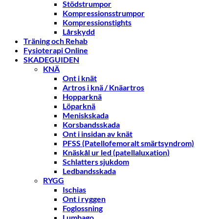
Stödstrumpor
Kompressionsstrumpor
Kompressionstights
Lårskydd
Träning och Rehab
Fysioterapi Online
SKADEGUIDEN
KNÄ
Ont i knät
Artros i knä / Knäartros
Hopparknä
Löparknä
Meniskskada
Korsbandsskada
Ont i insidan av knät
PFSS (Patellofemoralt smärtsyndrom)
Knäskål ur led (patellaluxation)
Schlatters sjukdom
Ledbandsskada
RYGG
Ischias
Ont i ryggen
Foglossning
Lumbago