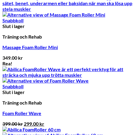
Snabbkoll
Slut i lager
Träning och Rehab
Massage Foam Roller Mini
349.00
kr
Rea!
Snabbkoll
Slut i lager
Träning och Rehab
Foam Roller Wave
Det
Det
399.00
kr
299.00
kr
ursprungliga
nuvarande
priset
priset