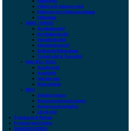
Hälskydd
Hälkil och hälsporrekil
Hälkopp och hälkoppsinlägg
Hälinlägg
ARM / HAND
Armbågsstöd
Armbågsskydd
Handledsstöd
Handledsskydd
Epikondylitbandage
Tumskydd & Tumstöd
NACKE / AXEL
Axelskydd
Axelstöd
Nackkrage
Kinesiotejp
BEN
Stödstrumpor
Kompressionsstrumpor
Kompressionstights
Lårskydd
Träning och Rehab
Fysioterapi Online
SKADEGUIDEN