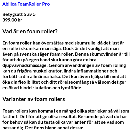
Abilica FoamRoller Pro
Betygsatt
5
av 5
399.00
kr
Vad är en foam roller?
En foam roller kan översättas med skumrulle, då det just är
en rulle i skum kan man säga. Dock är det vanligt att man
även på svenska säger foam roller. Denna skumcylinder är till
för att du på egen hand ska kunna göra en bra
djupvävnadsmassage. Genom användningen av foam rolling
kan du frigöra muskelknutor, lindra inflammationer och
förbättra din allmänna hälsa. Det kan även hjälpa till med att
öka din flexibilitet och ditt rörelseomfång så väl som det ger
en ökad blodcirkulation och lymfflöde.
Varianter av foam rollers
Foam rollers kan komma i en mängd olika storlekar så väl som
fasthet. Det för att ge olika resultat. Beroende på vad du har
för behov så kan du testa olika varianter för att se vad som
passar dig. Det finns bland annat dessa: