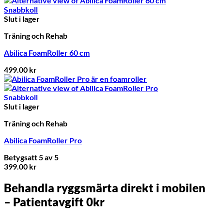
var:
är:
Snabbkoll
399.00 kr.
299.00 kr.
Slut i lager
Träning och Rehab
Abilica FoamRoller 60 cm
499.00
kr
Snabbkoll
Slut i lager
Träning och Rehab
Abilica FoamRoller Pro
Betygsatt
5
av 5
399.00
kr
Behandla ryggsmärta direkt i mobilen
– Patientavgift 0kr