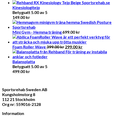
Kinesiologitejp
Betygsatt
5.00
av 5
149.00
kr
Mini Gym - Hemma träning
699.00
kr
Det
Det
Foam Roller Wave
399.00
kr
299.00
kr
ursprungliga
nuvarande
priset
priset
var:
är:
Balansplatta
399.00 kr.
299.00 kr.
Betygsatt
5.00
av 5
499.00
kr
Sportsrehab Sweden AB
Kungsholmstorg 8
112 21 Stockholm
Org nr: 559016-2128
Information