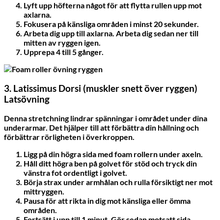
Lyft upp höfterna något för att flytta rullen upp mot
axlarna.
Fokusera på känsliga områden i minst 20 sekunder.
Arbeta dig upp till axlarna. Arbeta dig sedan ner till
mitten av ryggen igen.
Upprepa 4 till 5 gånger.
3. Latissimus Dorsi (muskler snett över ryggen)
Lats
övning
Denna stretchning lindrar spänningar i området under dina
underarmar. Det hjälper till att förbättra din hållning och
förbättrar rörligheten i överkroppen.
Ligg på din högra sida med foam rollern under axeln.
Håll ditt högra ben på golvet för stöd och tryck din
vänstra fot ordentligt i golvet.
Börja strax under armhålan och rulla försiktigt ner mot
mittryggen.
Pausa för att rikta in dig mot känsliga eller ömma
områden.
Fortsätt i upp till 1 minut. Gör sedan motsatt sida.