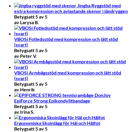
Jingba Ryggstöd med
extra kompression och avlastande skenor i ländryggen
Betygsatt
5
av 5
av Larysa B.
VBOSi Fotledsstöd med kompression och lätt stöd
(svart)
Betygsatt
5
av 5
av Peter V.
VBOSi Armbågsstöd med kompression och lätt stöd
(svart)
Betygsatt
5
av 5
av Henrik
DonJoy
EpiForce Strong Epikondylitbandage
Betygsatt
5
av 5
av Irina S.
Ergonomiska Skoinlägg för Häl och Hålfot
Betygsatt
5
av 5