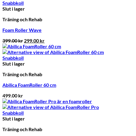
Snabbkoll
Slut i lager
Träning och Rehab
Foam Roller Wave
Det
Det
399.00
kr
299.00
kr
ursprungliga
nuvarande
priset
priset
var:
är:
Snabbkoll
399.00 kr.
299.00 kr.
Slut i lager
Träning och Rehab
Abilica FoamRoller 60 cm
499.00
kr
Snabbkoll
Slut i lager
Träning och Rehab