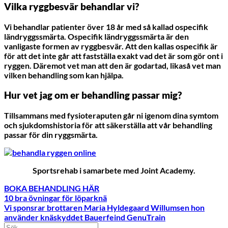
Vilka ryggbesvär behandlar vi?
Vi behandlar patienter över 18 år med så kallad ospecifik
ländryggssmärta. Ospecifik ländryggssmärta är den
vanligaste formen av ryggbesvär. Att den kallas ospecifik är
för att det inte går att fastställa exakt vad det är som gör ont i
ryggen. Däremot vet man att den är godartad, likaså vet man
vilken behandling som kan hjälpa.
Hur vet jag om er behandling passar mig?
Tillsammans med fysioteraputen går ni igenom dina symtom
och sjukdomshistoria för att säkerställa att vår behandling
passar för din ryggsmärta.
Sportsrehab i samarbete med Joint Academy.
BOKA BEHANDLING HÄR
10 bra övningar för löparknä
Vi sponsrar brottaren Maria Hyldegaard Willumsen hon
använder knäskyddet Bauerfeind GenuTrain