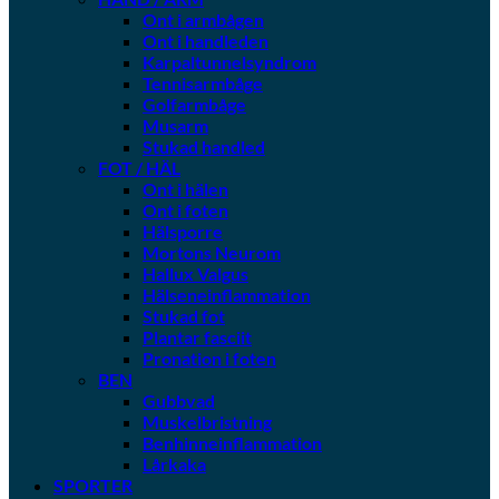
Ont i armbågen
Ont i handleden
Karpaltunnelsyndrom
Tennisarmbåge
Golfarmbåge
Musarm
Stukad handled
FOT / HÄL
Ont i hälen
Ont i foten
Hälsporre
Mortons Neurom
Hallux Valgus
Hälseneinflammation
Stukad fot
Plantar fasciit
Pronation i foten
BEN
Gubbvad
Muskelbristning
Benhinneinflammation
Lårkaka
SPORTER