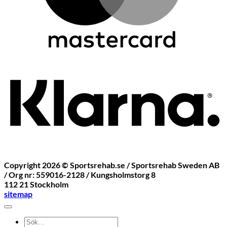
K
Copyright 2026 ©
Sportsrehab.se
/ Sportsrehab Sweden AB
/ Org nr: 559016-2128 / Kungsholmstorg 8
112 21 Stockholm
sitemap
Sök