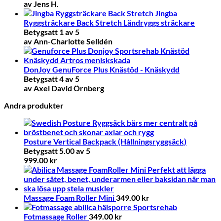
av Jens H.
Jingba
Ryggsträckare Back Stretch Ländryggs sträckare
Betygsatt
1
av 5
av Ann-Charlotte Selldén
DonJoy GenuForce Plus Knästöd - Knäskydd
Betygsatt
4
av 5
av Axel David Örnberg
Andra produkter
Posture Vertical Backpack (Hållningsryggsäck)
Betygsatt
5.00
av 5
999.00
kr
Massage Foam Roller Mini
349.00
kr
Fotmassage Roller
349.00
kr