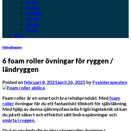
Cykel
Basket
Crossfit
Skidor
Tennis
Padel
REA
Hälsobloggen
6 foam roller övningar för ryggen /
ländryggen
Posted on
februari 8, 2021
april 26, 2025
by
Fysioterapeuten
Foam roller är en smart och bra rehabprodukt. Med
foam
roller
övningar får du ett fantastiskt tillskott för självläkning.
Med hjälp av denna självmyofasciella frigöringsteknik så kan
du på ett säkert och effektivt sätt lindra spänningar och
smärta i ryggen.
Du kan använda dig av dessa foamroller övningar i