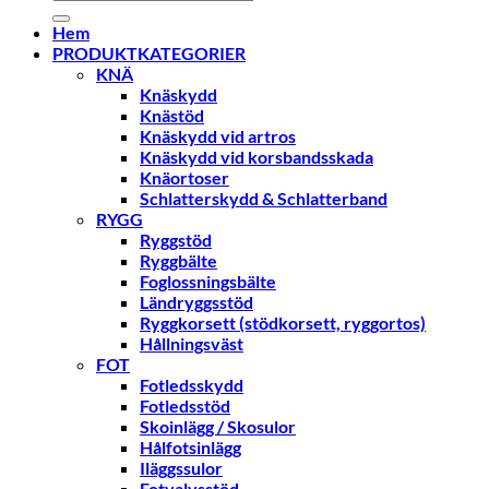
efter:
Hem
PRODUKTKATEGORIER
KNÄ
Knäskydd
Knästöd
Knäskydd vid artros
Knäskydd vid korsbandsskada
Knäortoser
Schlatterskydd & Schlatterband
RYGG
Ryggstöd
Ryggbälte
Foglossningsbälte
Ländryggsstöd
Ryggkorsett (stödkorsett, ryggortos)
Hållningsväst
FOT
Fotledsskydd
Fotledsstöd
Skoinlägg / Skosulor
Hålfotsinlägg
Iläggssulor
Fotvalvsstöd