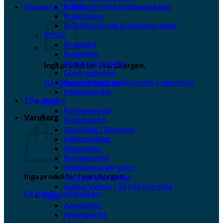
Varukorg /
0.00
Knäskydd vid korsbandsskada
kr
Knäortoser
Schlatterskydd & Schlatterband
RYGG
Ryggstöd
Ryggbälte
Foglossningsbälte
Inga produkter i varukorgen.
Ländryggsstöd
Ryggkorsett (stödkorsett, ryggortos)
Gå tillbaka till butiken
Hållningsväst
Till kassan
+
FOT
Fotledsskydd
Varukorg
Fotledsstöd
Skoinlägg / Skosulor
Hålfotsinlägg
Iläggssulor
Fotvalvsstöd
Stötdämpande sulor
Inga produkter i varukorgen.
Ortopediska inlägg
Hallux Valgus – Skydd och stöd
Gå tillbaka till butiken
HÄL
Ankelstöd
Ankelskydd