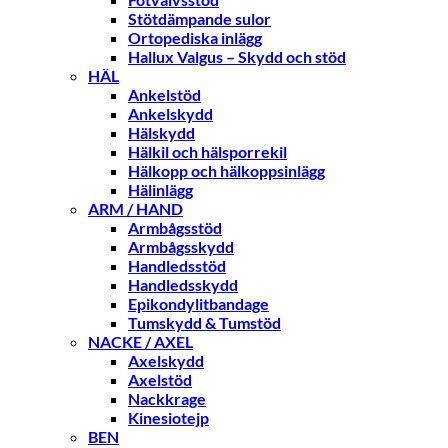
Stötdämpande sulor
Ortopediska inlägg
Hallux Valgus – Skydd och stöd
HÄL
Ankelstöd
Ankelskydd
Hälskydd
Hälkil och hälsporrekil
Hälkopp och hälkoppsinlägg
Hälinlägg
ARM / HAND
Armbågsstöd
Armbågsskydd
Handledsstöd
Handledsskydd
Epikondylitbandage
Tumskydd & Tumstöd
NACKE / AXEL
Axelskydd
Axelstöd
Nackkrage
Kinesiotejp
BEN