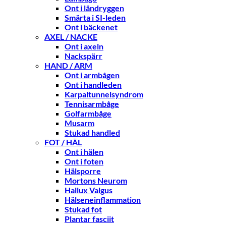
Ont i ländryggen
Smärta i SI-leden
Ont i bäckenet
AXEL / NACKE
Ont i axeln
Nackspärr
HAND / ARM
Ont i armbågen
Ont i handleden
Karpaltunnelsyndrom
Tennisarmbåge
Golfarmbåge
Musarm
Stukad handled
FOT / HÄL
Ont i hälen
Ont i foten
Hälsporre
Mortons Neurom
Hallux Valgus
Hälseneinflammation
Stukad fot
Plantar fasciit