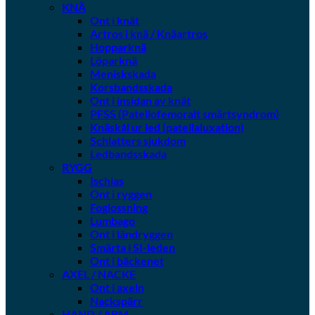
KNÄ
Ont i knät
Artros i knä / Knäartros
Hopparknä
Löparknä
Meniskskada
Korsbandsskada
Ont i insidan av knät
PFSS (Patellofemoralt smärtsyndrom)
Knäskål ur led (patellaluxation)
Schlatters sjukdom
Ledbandsskada
RYGG
Ischias
Ont i ryggen
Foglossning
Lumbago
Ont i ländryggen
Smärta i SI-leden
Ont i bäckenet
AXEL / NACKE
Ont i axeln
Nackspärr
HAND / ARM