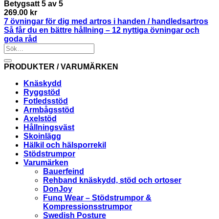
Betygsatt
5
av 5
269.00
kr
7 övningar för dig med artros i handen / handledsartros
Så får du en bättre hållning – 12 nyttiga övningar och
goda råd
PRODUKTER / VARUMÄRKEN
Knäskydd
Ryggstöd
Fotledsstöd
Armbågsstöd
Axelstöd
Hållningsväst
Skoinlägg
Hälkil och hälsporrekil
Stödstrumpor
Varumärken
Bauerfeind
Rehband knäskydd, stöd och ortoser
DonJoy
Funq Wear – Stödstrumpor &
Kompressionsstrumpor
Swedish Posture