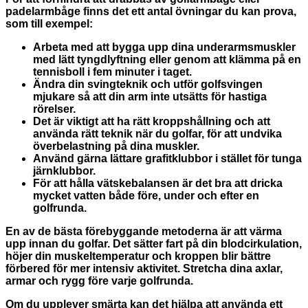
padelarmbåge finns det ett antal övningar du kan prova,
som till exempel:
Arbeta med att bygga upp dina underarmsmuskler
med lätt tyngdlyftning eller genom att klämma på en
tennisboll i fem minuter i taget.
Ändra din svingteknik och utför golfsvingen
mjukare så att din arm inte utsätts för hastiga
rörelser.
Det är viktigt att ha rätt kroppshållning och att
använda rätt teknik när du golfar, för att undvika
överbelastning på dina muskler.
Använd gärna lättare grafitklubbor i stället för tunga
järnklubbor.
För att hålla vätskebalansen är det bra att dricka
mycket vatten både före, under och efter en
golfrunda.
En av de bästa förebyggande metoderna är att värma
upp innan du golfar. Det sätter fart på din blodcirkulation,
höjer din muskeltemperatur och kroppen blir bättre
förbered för mer intensiv aktivitet. Stretcha dina axlar,
armar och rygg före varje golfrunda.
Om du upplever smärta kan det hjälpa att använda ett