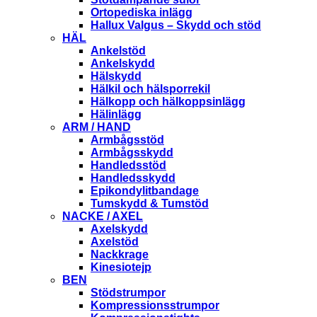
Ortopediska inlägg
Hallux Valgus – Skydd och stöd
HÄL
Ankelstöd
Ankelskydd
Hälskydd
Hälkil och hälsporrekil
Hälkopp och hälkoppsinlägg
Hälinlägg
ARM / HAND
Armbågsstöd
Armbågsskydd
Handledsstöd
Handledsskydd
Epikondylitbandage
Tumskydd & Tumstöd
NACKE / AXEL
Axelskydd
Axelstöd
Nackkrage
Kinesiotejp
BEN
Stödstrumpor
Kompressionsstrumpor