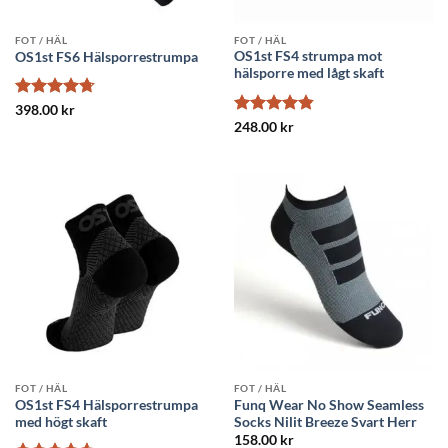
FOT / HÄL
FOT / HÄL
OS1st FS4 strumpa mot
OS1st FS6 Hälsporrestrumpa
hälsporre med lågt skaft
Betygsatt
398.00
kr
4.73
av 5
Betygsatt
248.00
kr
4.82
av 5
FOT / HÄL
FOT / HÄL
OS1st FS4 Hälsporrestrumpa
Funq Wear No Show Seamless
med högt skaft
Socks Nilit Breeze Svart Herr
158.00
kr