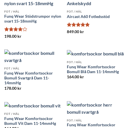
FOT / HÄL
FOT / HÄL
Funq Wear Stödstrumpor nylon
Aircast A60 Fotledsstöd
svart 15-18mmHg
Betygsatt
849.00
kr
4.78
av 5
Betygsatt
198.00
kr
4
av 5
FOT / HÄL
Funq Wear Komfortsockor
FOT / HÄL
Bomull Blå Dam 11-14mmHg
Funq Wear Komfortsockor
164.00
kr
Bomull Svartgrå Dam 11-
14mmHg
178.00
kr
FOT / HÄL
Funq Wear Komfortsockor
FOT / HÄL
Bomull Vit Dam 11-14mmHg
Funq Wear Komfortsockor