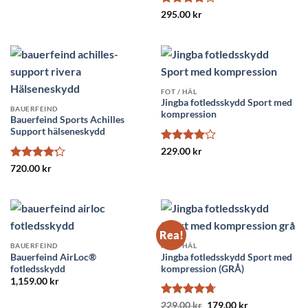
Betygsatt
295.00
kr
4
av 5
FOT / HÄL
Jingba fotledsskydd Sport med
BAUERFEIND
kompression
Bauerfeind Sports Achilles
Support hälseneskydd
Betygsatt
229.00
kr
4
av 5
Betygsatt
720.00
kr
4.22
av 5
Rea!
BAUERFEIND
FOT / HÄL
Bauerfeind AirLoc®
Jingba fotledsskydd Sport med
fotledsskydd
kompression (GRÅ)
1,159.00
kr
Betygsatt
Det
Det
229.00
kr
179.00
kr