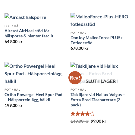
ursprungliga
nuvarande
4.71
av 5
priset
priset
var:
är:
229.00 kr.
179.00 kr.
FOT / HÄL
Aircast AirHeel stöd för
FOT / HÄL
hälsporre & plantar fasciit
DonJoy MalleoForce PLUS+
649.00
kr
Fotledsstöd
678.00
kr
Rea!
SLUT I LAGER
FOT / HÄL
FOT / HÄL
Ortho Powergel Heel Spur Pad
Tåskiljare vid Hallux Valgus –
– Hälsporreinlägg, hälkil
Extra Bred Tåseparerare (2-
pack)
199.00
kr
Betygsatt
Det
Det
149.00
kr
99.00
kr
ursprungliga
nuvarande
4
av 5
priset
priset
var:
är: