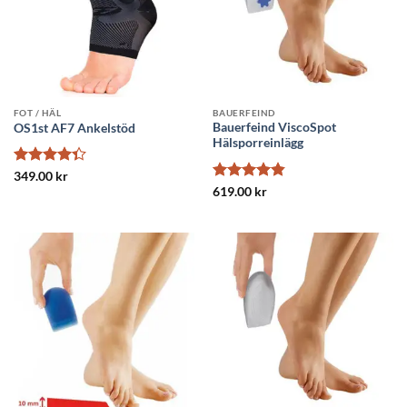
FOT / HÄL
BAUERFEIND
Bauerfeind ViscoSpot
OS1st AF7 Ankelstöd
Hälsporreinlägg
Betygsatt
349.00
kr
4.33
av 5
Betygsatt
619.00
kr
4.8
av 5