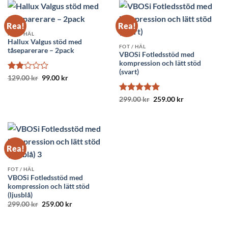
149.00 kr.
99.00 kr.
Rea!
Rea!
FOT / HÄL
Hallux Valgus stöd med
FOT / HÄL
tåseparerare – 2pack
VBOSi Fotledsstöd med
kompression och lätt stöd
(svart)
Betygsatt
Det
Det
129.00
kr
99.00
kr
ursprungliga
nuvarande
2
av
priset
priset
5
var:
är:
Betygsatt
Det
5
Det
299.00
kr
259.00
kr
129.00 kr.
99.00 kr.
ursprungliga
nuvarande
av 5
priset
priset
var:
är:
299.00 kr.
259.00 kr.
Rea!
FOT / HÄL
VBOSi Fotledsstöd med
kompression och lätt stöd
(ljusblå)
Det
Det
299.00
kr
259.00
kr
ursprungliga
nuvarande
priset
priset
var:
är: