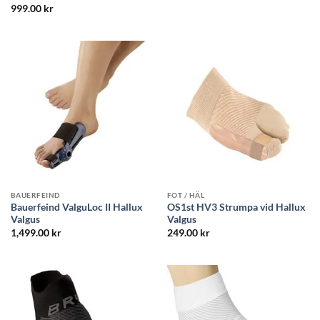
Betygsatt
5
999.00
kr
av 5
BAUERFEIND
FOT / HÄL
Bauerfeind ValguLoc II Hallux
OS1st HV3 Strumpa vid Hallux
Valgus
Valgus
1,499.00
kr
249.00
kr