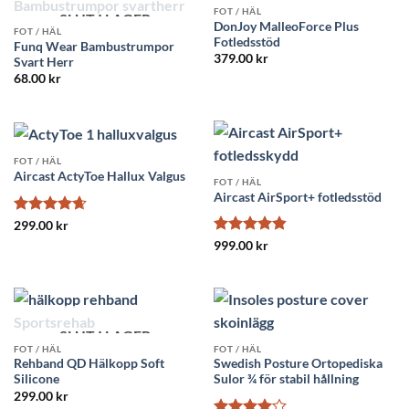
FOT / HÄL
SLUT I LAGER
DonJoy MalleoForce Plus
FOT / HÄL
Fotledsstöd
Funq Wear Bambustrumpor
379.00
kr
Svart Herr
68.00
kr
FOT / HÄL
Aircast ActyToe Hallux Valgus
FOT / HÄL
Aircast AirSport+ fotledsstöd
Betygsatt
299.00
kr
4.67
av 5
Betygsatt
999.00
kr
4.83
av 5
SLUT I LAGER
FOT / HÄL
FOT / HÄL
Rehband QD Hälkopp Soft
Swedish Posture Ortopediska
Silicone
Sulor ¾ för stabil hållning
299.00
kr