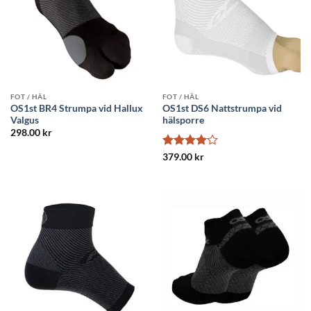
FOT / HÄL
FOT / HÄL
OS1st BR4 Strumpa vid Hallux
OS1st DS6 Nattstrumpa vid
Valgus
hälsporre
298.00
kr
Betygsatt
379.00
kr
4
av 5