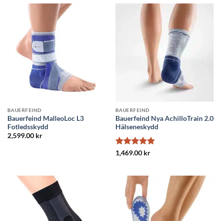
BAUERFEIND
BAUERFEIND
Bauerfeind MalleoLoc L3
Bauerfeind Nya AchilloTrain 2.0
Fotledsskydd
Hälseneskydd
2,599.00
kr
Betygsatt
1,469.00
kr
4.8
av 5