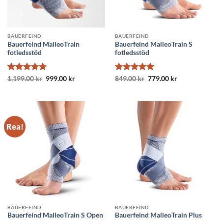
BAUERFEIND
BAUERFEIND
Bauerfeind MalleoTrain
Bauerfeind MalleoTrain S
fotledsstöd
fotledsstöd
Betygsatt
Det
Det
Betygsatt
Det
Det
1,199.00
kr
999.00
kr
849.00
kr
779.00
kr
ursprungliga
nuvarande
ursprungliga
nuvarande
4.8
av 5
4.9
av 5
priset
priset
priset
priset
var:
är:
var:
är:
1,199.00 kr.
999.00 kr.
849.00 kr.
779.00 kr.
Rea!
BAUERFEIND
BAUERFEIND
Bauerfeind MalleoTrain S Open
Bauerfeind MalleoTrain Plus