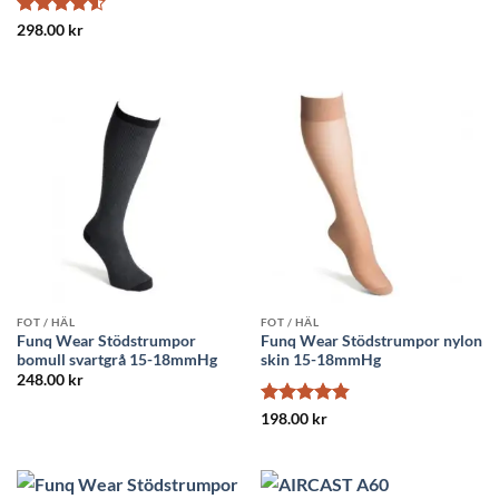
Betygsatt
298.00
kr
4.5
av 5
FOT / HÄL
FOT / HÄL
Funq Wear Stödstrumpor
Funq Wear Stödstrumpor nylon
bomull svartgrå 15-18mmHg
skin 15-18mmHg
248.00
kr
Betygsatt
198.00
kr
4.83
av 5